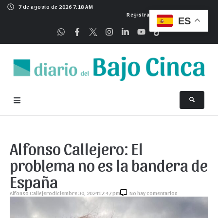
7 de agosto de 2026 7:18 AM
Registrarse
ES
Alfonso Callejero: El
problema no es la bandera de
España
Alfonso Callejero
diciembre 30, 2024
12:47 pm
No hay comentarios