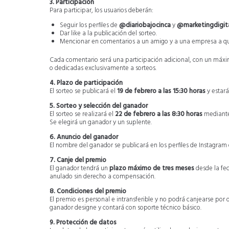
3. Participación
Para participar, los usuarios deberán:
Seguir los perfiles de
@diariobajocinca
y
@marketingdigit
Dar like a la publicación del sorteo.
Mencionar en comentarios a un amigo y a una empresa a qui
Cada comentario será una participación adicional, con un máxi
o dedicadas exclusivamente a sorteos.
4. Plazo de participación
El sorteo se publicará el
19 de febrero a las 15:30 horas
y estará
5. Sorteo y selección del ganador
El sorteo se realizará el
22 de febrero a las 8:30 horas
mediante
Se elegirá un ganador y un suplente.
6. Anuncio del ganador
El nombre del ganador se publicará en los perfiles de Instagram
7. Canje del premio
El ganador tendrá un
plazo máximo de tres meses
desde la fec
anulado sin derecho a compensación.
8. Condiciones del premio
El premio es personal e intransferible y no podrá canjearse por 
ganador designe y contará con soporte técnico básico.
9. Protección de datos