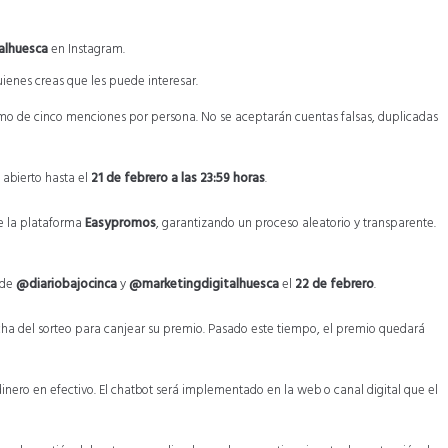
alhuesca
en Instagram.
enes creas que les puede interesar.
mo de cinco menciones por persona. No se aceptarán cuentas falsas, duplicadas
 abierto hasta el
21 de febrero a las 23:59 horas
.
 la plataforma
Easypromos
, garantizando un proceso aleatorio y transparente.
 de
@diariobajocinca
y
@marketingdigitalhuesca
el
22 de febrero
.
ha del sorteo para canjear su premio. Pasado este tiempo, el premio quedará
dinero en efectivo. El chatbot será implementado en la web o canal digital que el