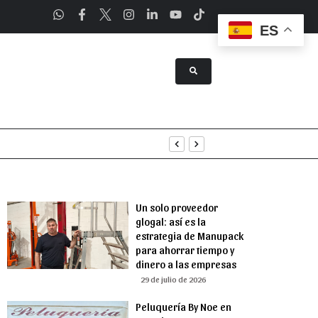
ES
a Asunción
Un solo proveedor
glogal: así es la
estrategia de Manupack
para ahorrar tiempo y
dinero a las empresas
29 de julio de 2026
Peluquería By Noe en