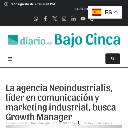
9 de agosto de 2026 4:43 PM
Registrarse
ES
La agencia Neoindustrialis,
líder en comunicación y
marketing industrial, busca
Growth Manager
Redaccion Diario Bajo Cinca
junio 13, 2026
10:13 am
No hay comentarios