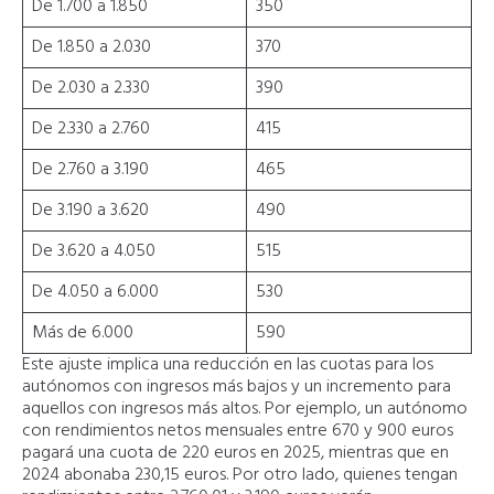
De 1.700 a 1.850
350
De 1.850 a 2.030
370
De 2.030 a 2.330
390
De 2.330 a 2.760
415
De 2.760 a 3.190
465
De 3.190 a 3.620
490
De 3.620 a 4.050
515
De 4.050 a 6.000
530
Más de 6.000
590
Este ajuste implica una reducción en las cuotas para los
autónomos con ingresos más bajos y un incremento para
aquellos con ingresos más altos. Por ejemplo, un autónomo
con rendimientos netos mensuales entre 670 y 900 euros
pagará una cuota de 220 euros en 2025, mientras que en
2024 abonaba 230,15 euros. Por otro lado, quienes tengan