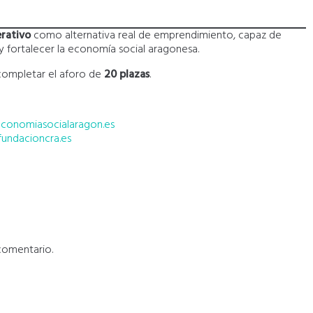
erativo
como alternativa real de emprendimiento, capaz de
 y fortalecer la economía social aragonesa.
a completar el aforo de
20 plazas
.
economiasocialaragon.es
undacioncra.es
comentario.