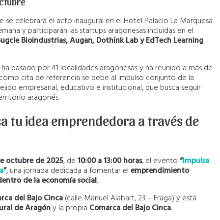
octubre
 se celebrará el acto inaugural en el Hotel Palacio La Marquesa
emana y participarán las startups aragonesas incluidas en el
, Bugcle Bioindustrias, Augan, Dothink Lab y EdTech Learning
ha pasado por 41 localidades aragonesas y ha reunido a más de
n como cita de referencia se debe al impulso conjunto de la
jido empresarial, educativo e institucional, que busca seguir
rritorio aragonés.
sa tu idea emprendedora a través de
de octubre de 2025
, de
10:00 a 13:00 horas
, el evento
“
Impulsa
a
”
, una jornada dedicada a fomentar el
emprendimiento
dentro de la economía social
.
rca del Bajo Cinca
(calle Manuel Alabart, 23 – Fraga) y está
ural de Aragón
y la propia
Comarca del Bajo Cinca
.