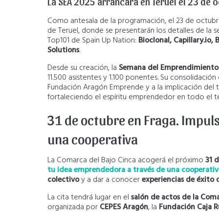
La SEA 2025 arrancará en Teruel el 23 de 
Como antesala de la programación, el 23 de octubre
de Teruel, donde se presentarán los detalles de la s
Top101 de Spain Up Nation:
Bioclonal, Capillary.io
Solutions
.
Desde su creación, la
Semana del Emprendimiento
11.500 asistentes y 1.100 ponentes. Su consolidació
Fundación Aragón Emprende y a la implicación del te
fortaleciendo el espíritu emprendedor en todo el te
31 de octubre en Fraga. Impul
una cooperativa
La Comarca del Bajo Cinca acogerá el próximo
31 
tu idea emprendedora a través de una cooperativ
colectivo
y a dar a conocer
experiencias de éxito 
La cita tendrá lugar en el
salón de actos de la Coma
organizada por
CEPES Aragón
, la
Fundación Caja R