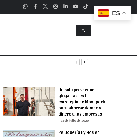
ES
a Asunción
Un solo proveedor
glogal: así es la
estrategia de Manupack
para ahorrar tiempo y
dinero a las empresas
29 de julio de 2026
Peluquería By Noe en