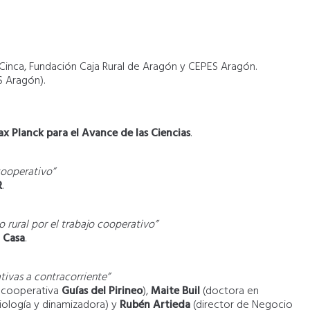
Cinca, Fundación Caja Rural de Aragón y CEPES Aragón.
S Aragón).
x Planck para el Avance de las Ciencias
.
cooperativo”
R
.
o rural por el trabajo cooperativo”
a Casa
.
ivas a contracorriente”
a cooperativa
Guías del Pirineo
),
Maite Buil
(doctora en
iología y dinamizadora) y
Rubén Artieda
(director de Negocio