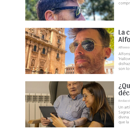
compra
La 
Alf
Alfonso
Alfons
‘Hallo
disfra
son lo
¿Qu
déc
Redacc
Un art
Sagrad
divina
que la