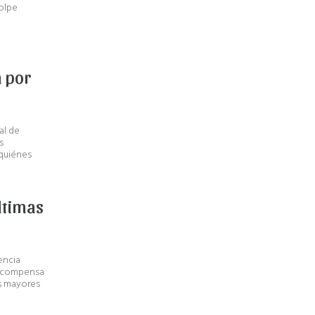
golpe
n por
al de
s
 quiénes
ltimas
encia
recompensa
ás mayores