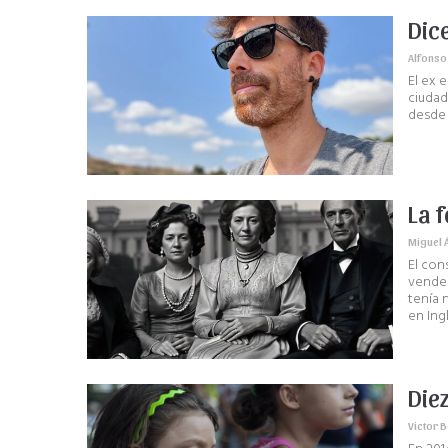
Dic
Alfonso
El ex 
ciudad
desde 
La 
Miguel 
El con
vendes
tenía 
en Ing
Diez
Victor 