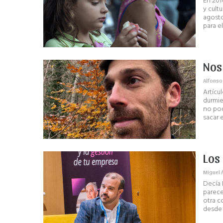
En 201
y cult
agosto
para el
Nos
Alfonso
Artícu
durmie
no pod
sacar 
Los
Miguel 
Decía 
parece
otra c
desde 