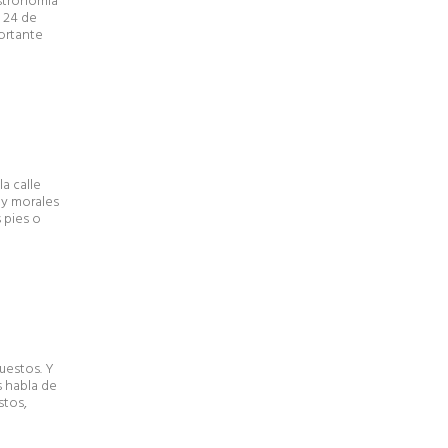
astronomía
s 24 de
ortante
a calle
 y morales
 pies o
uestos. Y
 habla de
stos,