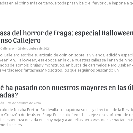
das en el chino más cercano, a toda prisa y bajo el fervor que impone a 
casa del horror de Fraga: especial Hallowee
onso Callejero
 Callejero
29 de octubre de 2024
o Callejero escribe su artículo de opinión sobre la vivienda, edición especi
ween’ Ah, Halloween, esa época en la que nuestras calles se llenan de niño
zados de zombis, brujas y monstruos, en busca de caramelos. Pero, ¿saben
s verdaderos fantasmas? Nosotros, los que seguimos buscando un
é ha pasado con nuestros mayores en las ú
adas?
ión
21 de octubre de 2024
ículo de Natalia Fortón Soldevilla, trabajadora social y directora de la Resid
o Corazón de Jesús en Fraga En la antigüedad, la vejez era sinónimo de 
. La esperanza de vida era muy baja y a aquellas personas que se hacían m
 media se les