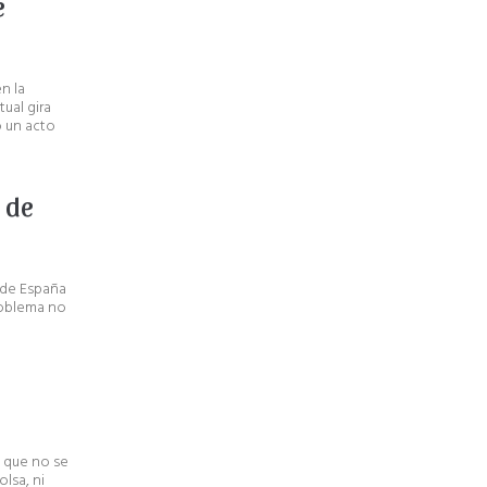
e
n la
ual gira
ó un acto
 de
 de España
roblema no
 que no se
lsa, ni