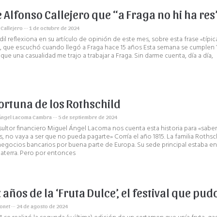
e Alfonso Callejero que “a Fraga no hi ha res
 Callejero
1 de octubre de 2024
edil reflexiona en su artículo de opinión de este mes, sobre esta frase «típic
, que escuchó cuando llegó a Fraga hace 15 años Esta semana se cumplen 
que una casualidad me trajo a trabajar a Fraga. Sin darme cuenta, día a día,
fortuna de los Rothschild
Ángel Lacoma Cambra
5 de septiembre de 2024
sultor financiero Miguel Ángel Lacoma nos cuenta esta historia para «saber
, no vaya a ser que no pueda pagarte» Corría el año 1815. La familia Rothsc
negocios bancarios por buena parte de Europa. Su sede principal estaba e
laterra. Pero por entonces
 años de la ‘Fruta Dulce’, el festival que pud
Bonet
24 de agosto de 2024