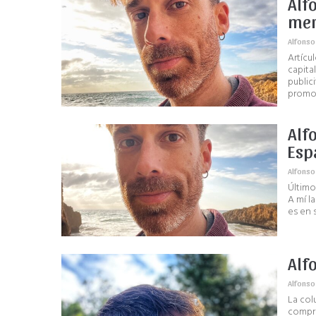
Alf
mer
Alfonso
Artícu
capita
public
promoc
Alf
Esp
Alfonso
Último
A mí l
es en s
Alf
Alfonso
La col
compra