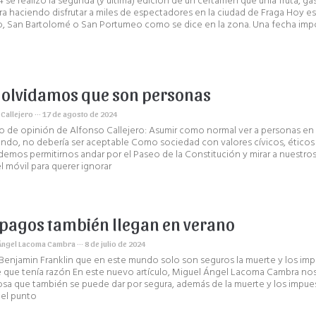
4 se realizó la segunda (y última) edición de un certamen que unía fruta, g
ura haciendo disfrutar a miles de espectadores en la ciudad de Fraga Hoy e
, San Bartolomé o San Portumeo como se dice en la zona. Una fecha imp
 olvidamos que son personas
 Callejero
17 de agosto de 2024
lo de opinión de Alfonso Callejero: Asumir como normal ver a personas en l
ndo, no debería ser aceptable Como sociedad con valores cívicos, éticos
emos permitirnos andar por el Paseo de la Constitución y mirar a nuestros
el móvil para querer ignorar
 pagos también llegan en verano
Ángel Lacoma Cambra
8 de julio de 2024
Benjamin Franklin que en este mundo solo son seguros la muerte y los imp
 que tenía razón En este nuevo artículo, Miguel Ángel Lacoma Cambra nos
osa que también se puede dar por segura, además de la muerte y los impue
el punto