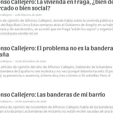
onso Callejero: La vivienda en Fraga, ¿bien d
cado o bien social?
 Callejero
6 de febrero de 2025
lo de opinión de Alfonso Callejero, donde habla sobre la vivienda pública e
l del Bajo/Baix Cinca Estas semanas atrás el Gobierno de Aragón en su habit
itaria y de autobombo, se acordó que en Fraga “están los suyos” y organiz
ional para vender en un
onso Callejero: El problema no es la bandera
aña
 Callejero
30 de diciembre de 2024
 artículo de opinión del año de Alfonso Callejero, hablando de la bandera
a bandera de España no me molesta y no veo porqué debería hacerlo. El p
í, su presencia o ausencia, si tiene dos, tres colores o 50 estrellas. Pero sí
onso Callejero: Las banderas de mi barrio
 Callejero
22 de noviembre de 2024
umna de opinión de noviembre de Alfonso Callejero habla de las banderas
n a toda prisa Las banderas de mi barrio no están recién sacadas de una bo