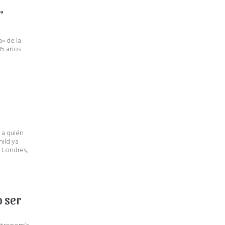
”
a» de la
15 años
 a quién
hild ya
n Londres,
o ser