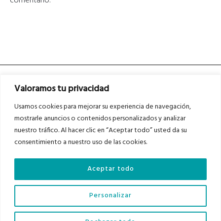
comentario.
Valoramos tu privacidad
Usamos cookies para mejorar su experiencia de navegación,
mostrarle anuncios o contenidos personalizados y analizar
nuestro tráfico. Al hacer clic en “Aceptar todo” usted da su
Asociados a
Asociados a
consentimiento a nuestro uso de las cookies.
Aceptar todo
Auditados por
Personalizar
Diario del Bajo Cinca © 2023 . Todos los derechos reservados |
Aviso Legal
|