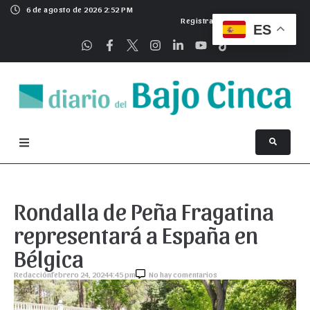
6 de agosto de 2026 2:52 PM
Registrarse
ES
Rondalla de Peña Fragatina
representará a España en
Bélgica
Redacción
febrero 24, 2024
4:45 pm
No hay comentarios