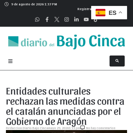
9 de agosto de 2026 1:37 PM
Registrarse
ES
Entidades culturales
rechazan las medidas contra
el catalán anunciadas por el
Gobierno de Aragón
Redaccion Diario Bajo Cinca
mayo 29, 2026
1:11 pm
No hay comentarios