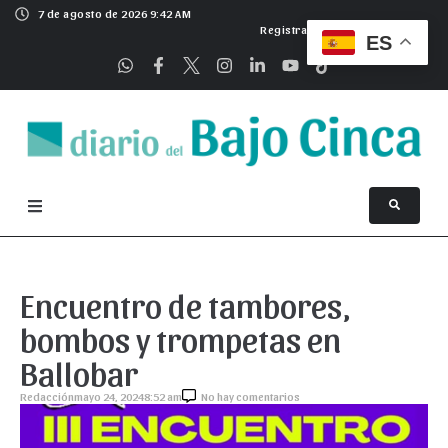
7 de agosto de 2026 9:42 AM
Registrarse
ES
Encuentro de tambores,
bombos y trompetas en
Ballobar
Redacción
mayo 24, 2024
8:52 am
No hay comentarios