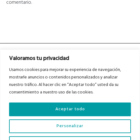
comentario.
Valoramos tu privacidad
Usamos cookies para mejorar su experiencia de navegación,
mostrarle anuncios o contenidos personalizados y analizar
nuestro tráfico. Al hacer clic en “Aceptar todo” usted da su
Asociados a
Asociados a
consentimiento a nuestro uso de las cookies.
Aceptar todo
Auditados por
Personalizar
Diario del Bajo Cinca © 2023 . Todos los derechos reservados |
Aviso Legal
|