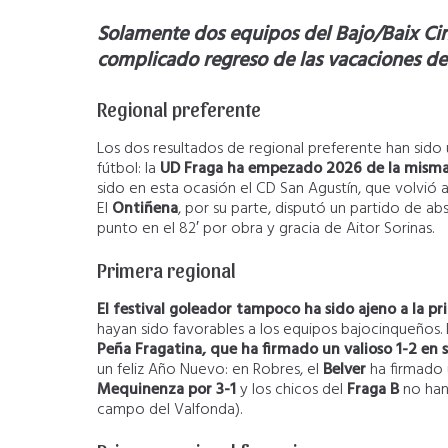
Solamente dos equipos del Bajo/Baix Cin
complicado regreso de las vacaciones d
Regional preferente
Los dos resultados de regional preferente han sido 
fútbol: la
UD Fraga ha empezado 2026 de la misma
sido en esta ocasión el CD San Agustín, que volvió 
El
Ontiñena
, por su parte, disputó un partido de ab
punto en el 82′ por obra y gracia de Aitor Sorinas.
Primera regional
El festival goleador tampoco ha sido ajeno a la pr
hayan sido favorables a los equipos bajocinqueños. 
Peña Fragatina, que ha firmado un valioso 1-2 en s
un feliz Año Nuevo: en Robres, el
Belver
ha firmado 
Mequinenza por 3-1
y los chicos del
Fraga B
no han
campo del Valfonda).