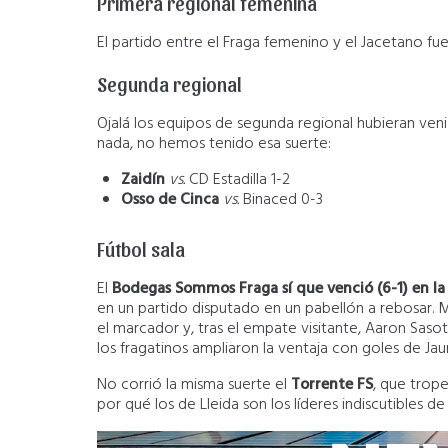
Primera regional femenina
El partido entre el Fraga femenino y el Jacetano fu
Segunda regional
Ojalá los equipos de segunda regional hubieran ven
nada, no hemos tenido esa suerte:
Zaidín
vs.
CD Estadilla 1-2
Osso de Cinca
vs.
Binaced 0-3
Fútbol sala
El
Bodegas Sommos Fraga sí que venció (6-1) en la 
en un partido disputado en un pabellón a rebosar. 
el marcador y, tras el empate visitante, Aaron Sasot 
los fragatinos ampliaron la ventaja con goles de Ja
No corrió la misma suerte el
Torrente FS
, que trop
por qué los de Lleida son los líderes indiscutibles de