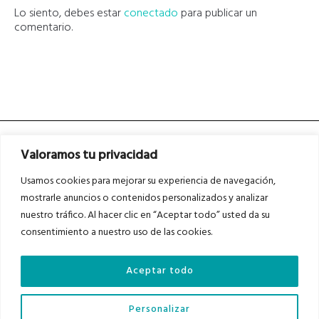
Lo siento, debes estar
conectado
para publicar un
comentario.
Valoramos tu privacidad
Usamos cookies para mejorar su experiencia de navegación,
mostrarle anuncios o contenidos personalizados y analizar
nuestro tráfico. Al hacer clic en “Aceptar todo” usted da su
Asociados a
Asociados a
consentimiento a nuestro uso de las cookies.
Aceptar todo
Auditados por
Personalizar