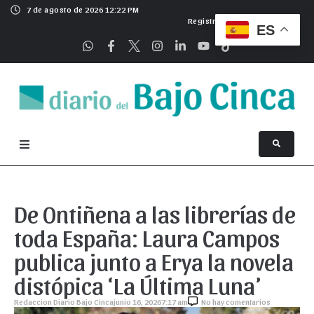
7 de agosto de 2026 12:22 PM
Registrarse
ES
De Ontiñena a las librerías de
toda España: Laura Campos
publica junto a Erya la novela
distópica ‘La Última Luna’
Redaccion Diario Bajo Cinca
junio 16, 2026
7:17 am
No hay comentarios