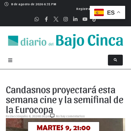
8 de agosto de 2026 6:31 PM
Registrarse
ES
Candasnos proyectará esta
semana cine y la semifinal de
la Eurocopa
Redacción
julio 8, 2024
8:00 pm
No hay comentarios