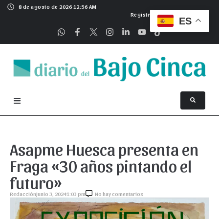
8 de agosto de 2026 12:56 AM
Registrarse
ES
Asapme Huesca presenta en
Fraga «30 años pintando el
futuro»
Redacción
junio 3, 2024
1:03 pm
No hay comentarios