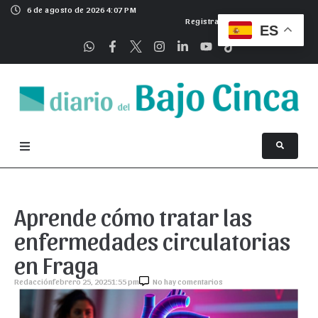
6 de agosto de 2026 4:07 PM
Registrarse
ES
Aprende cómo tratar las
enfermedades circulatorias
en Fraga
Redacción
febrero 25, 2025
1:55 pm
No hay comentarios