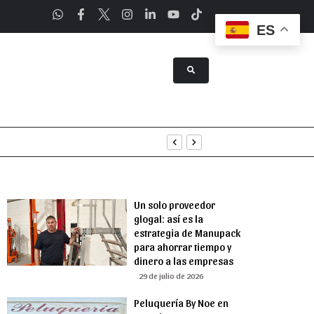
ES
a Asunción
Un solo proveedor
glogal: así es la
estrategia de Manupack
para ahorrar tiempo y
dinero a las empresas
29 de julio de 2026
Peluquería By Noe en