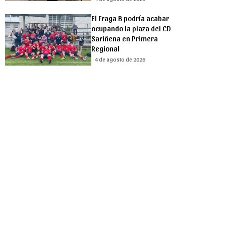
El Fraga B podría acabar
ocupando la plaza del CD
Sariñena en Primera
Regional
4 de agosto de 2026