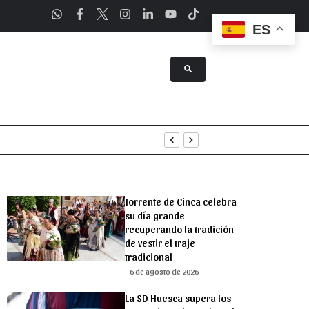
ES
tenimiento
uridad
Torrente de Cinca celebra
su día grande
recuperando la tradición
de vestir el traje
tradicional
6 de agosto de 2026
La SD Huesca supera los