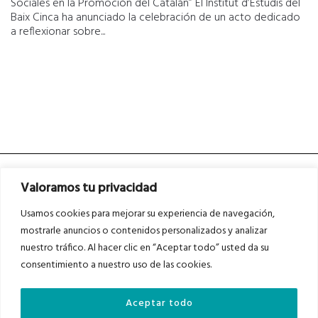
Sociales en la Promoción del Catalán” El Institut d’Estudis del
Baix Cinca ha anunciado la celebración de un acto dedicado
a reflexionar sobre...
Valoramos tu privacidad
Usamos cookies para mejorar su experiencia de navegación,
mostrarle anuncios o contenidos personalizados y analizar
nuestro tráfico. Al hacer clic en “Aceptar todo” usted da su
Asociados a
Asociados a
consentimiento a nuestro uso de las cookies.
Aceptar todo
Auditados por