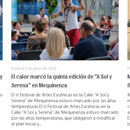
Posted
3 de junio de 2025
P
y
El calor marcó la quinta edición de “A Sol y
M
Serena” en Mequinenza
f
co
El V Festival de Artes Escénicas en la Calle “A Sol y
M
Serena” de Mequinenza estuvo marcado por las altas
m
temperaturas El V Festival de Artes Escénicas en la
c
Calle “A Sol y Serena” de Mequinenza estuvo marcado
a
por las altas temperaturas, que obligaron a modificar
E
el plan inicial y...
l