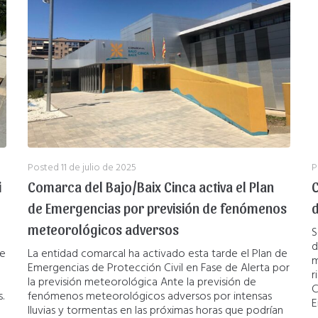
Posted
11 de julio de 2025
P
i
Comarca del Bajo/Baix Cinca activa el Plan
C
de Emergencias por previsión de fenómenos
d
meteorológicos adversos
S
d
de
La entidad comarcal ha activado esta tarde el Plan de
m
Emergencias de Protección Civil en Fase de Alerta por
r
la previsión meteorológica Ante la previsión de
C
.
fenómenos meteorológicos adversos por intensas
E
lluvias y tormentas en las próximas horas que podrían