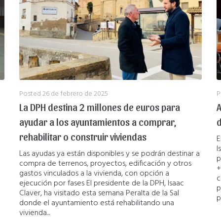
Posted
26 de febrero de 2025
P
La DPH destina 2 millones de euros para
A
ayudar a los ayuntamientos a comprar,
d
rehabilitar o construir viviendas
E
I
Las ayudas ya están disponibles y se podrán destinar a
p
compra de terrenos, proyectos, edificación y otros
+
gastos vinculados a la vivienda, con opción a
c
ejecución por fases El presidente de la DPH, Isaac
p
Claver, ha visitado esta semana Peralta de la Sal
p
donde el ayuntamiento está rehabilitando una
vivienda...