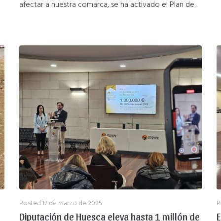
afectar a nuestra comarca, se ha activado el Plan de...
Posted
17 de marzo de 2025
P
Diputación de Huesca eleva hasta 1 millón de
E