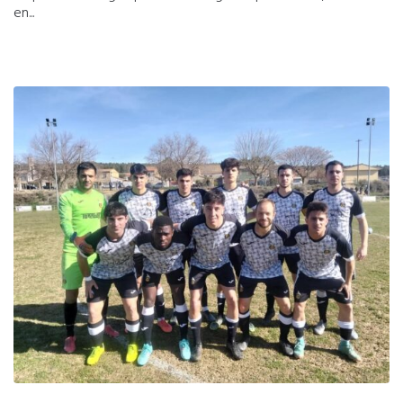
en...