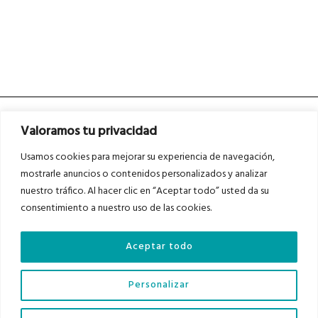
Valoramos tu privacidad
Usamos cookies para mejorar su experiencia de navegación,
mostrarle anuncios o contenidos personalizados y analizar
nuestro tráfico. Al hacer clic en “Aceptar todo” usted da su
Asociados a
Asociados a
consentimiento a nuestro uso de las cookies.
Aceptar todo
Auditados por
Personalizar
Diario del Bajo Cinca © 2023 . Todos los derechos reservados |
Aviso Legal
|