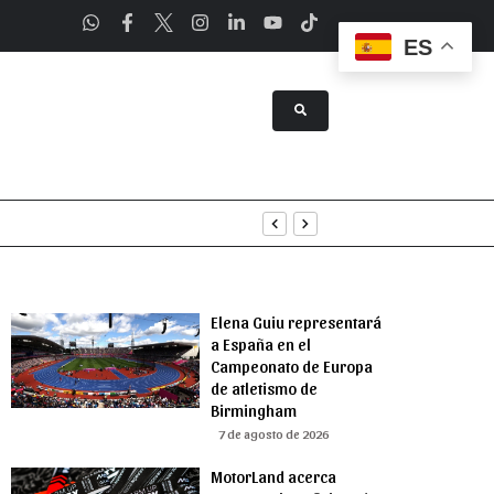
ES
a Asunción
Elena Guiu representará
a España en el
Campeonato de Europa
de atletismo de
Birmingham
7 de agosto de 2026
MotorLand acerca