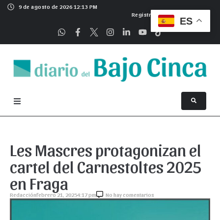
9 de agosto de 2026 12:13 PM
Registrarse
ES
Les Mascres protagonizan el
cartel del Carnestoltes 2025
en Fraga
Redacción
febrero 21, 2025
4:17 pm
No hay comentarios