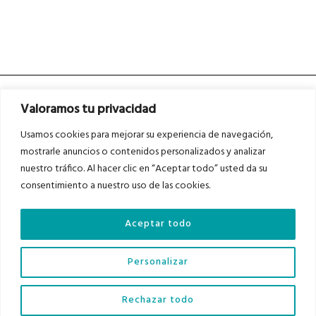
Valoramos tu privacidad
Usamos cookies para mejorar su experiencia de navegación,
mostrarle anuncios o contenidos personalizados y analizar
nuestro tráfico. Al hacer clic en “Aceptar todo” usted da su
Asociados a
Asociados a
consentimiento a nuestro uso de las cookies.
Aceptar todo
Auditados por
Personalizar
Diario del Bajo Cinca © 2023 . Todos los derechos reservados |
Aviso Legal
|
Rechazar todo
Política de Privacidad
|
Política de Cookies
|
Contacto