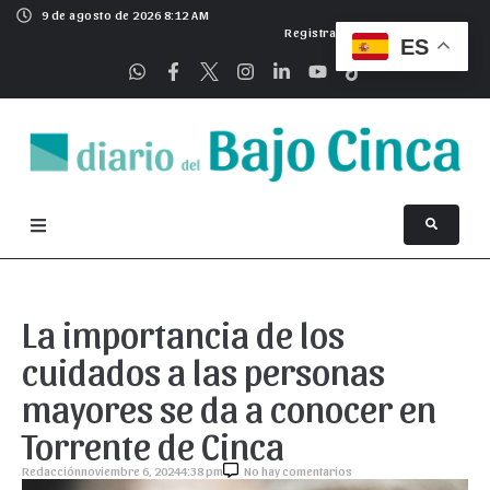
9 de agosto de 2026 8:12 AM
Registrarse
ES
La importancia de los
cuidados a las personas
mayores se da a conocer en
Torrente de Cinca
Redacción
noviembre 6, 2024
4:38 pm
No hay comentarios