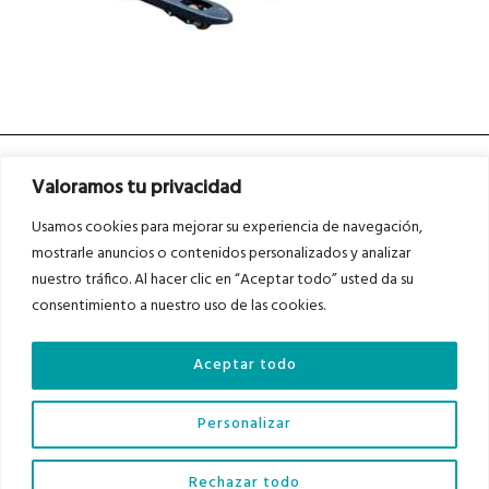
Valoramos tu privacidad
Usamos cookies para mejorar su experiencia de navegación,
mostrarle anuncios o contenidos personalizados y analizar
nuestro tráfico. Al hacer clic en “Aceptar todo” usted da su
Asociados a
Asociados a
consentimiento a nuestro uso de las cookies.
Aceptar todo
Auditados por
Personalizar
Diario del Bajo Cinca © 2023 . Todos los derechos reservados |
Aviso Legal
|
Rechazar todo
Política de Privacidad
|
Política de Cookies
|
Contacto