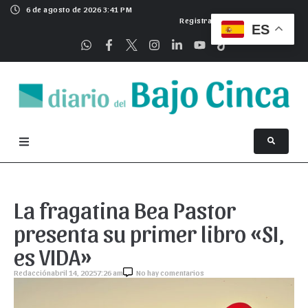
6 de agosto de 2026 3:41 PM
Registrarse
ES
La fragatina Bea Pastor
presenta su primer libro «SI,
es VIDA»
Redacción
abril 14, 2025
7:26 am
No hay comentarios