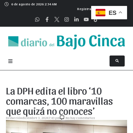
6 de agosto de 2026 2:34 AM
Registrarse
ES
La DPH edita el libro ‘10
comarcas, 100 maravillas
que quizá no conoces’
Redacción
diciembre 3, 2024
7:43 pm
No hay comentarios