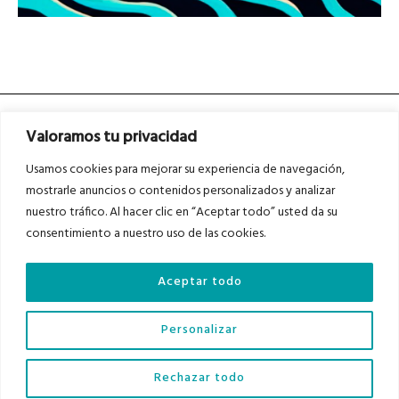
Valoramos tu privacidad
Usamos cookies para mejorar su experiencia de navegación,
mostrarle anuncios o contenidos personalizados y analizar
nuestro tráfico. Al hacer clic en “Aceptar todo” usted da su
Asociados a
Asociados a
consentimiento a nuestro uso de las cookies.
Aceptar todo
Auditados por
Personalizar
Diario del Bajo Cinca © 2023 . Todos los derechos reservados |
Aviso Legal
|
Rechazar todo
Política de Privacidad
|
Política de Cookies
|
Contacto