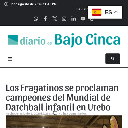
7 de agosto de 2026 11:45 PM
Registrarse
ES
Los Fragatinos se proclaman
campeones del Mundial de
Datchball infantil en Utebo
Nacho Arias
junio 9, 2026
11:29 am
No hay comentarios