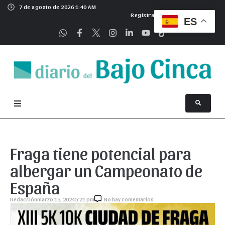
7 de agosto de 2026 1:40 AM
Registrarse
ES
Fraga tiene potencial para
albergar un Campeonato de
España
Redacción
marzo 15, 2024
5:21 pm
No hay comentarios