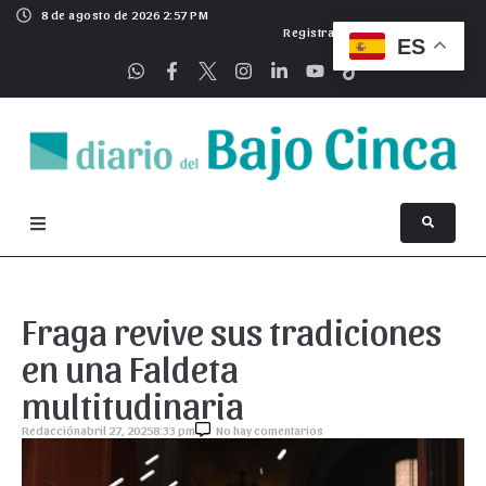
8 de agosto de 2026 2:57 PM
Registrarse
ES
Fraga revive sus tradiciones
en una Faldeta
multitudinaria
Redacción
abril 27, 2025
8:33 pm
No hay comentarios