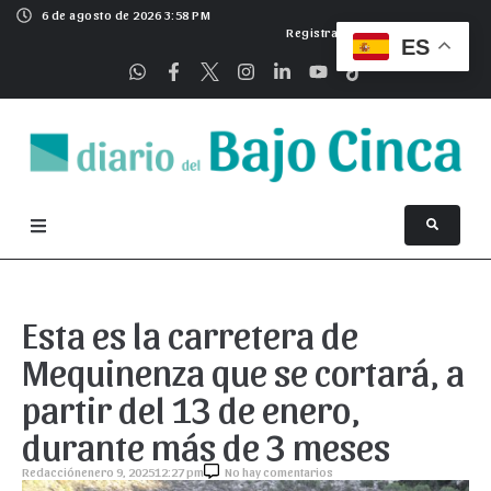
6 de agosto de 2026 3:58 PM
Registrarse
ES
Esta es la carretera de
Mequinenza que se cortará, a
partir del 13 de enero,
durante más de 3 meses
Redacción
enero 9, 2025
12:27 pm
No hay comentarios