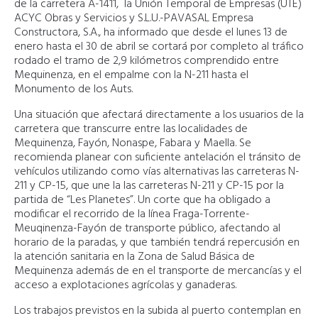
de la carretera A-1411, la Unión Temporal de Empresas (UTE)
ACYC Obras y Servicios y S.L.U.-PAVASAL Empresa
Constructora, S.A., ha informado que desde el lunes 13 de
enero hasta el 30 de abril se cortará por completo al tráfico
rodado el tramo de 2,9 kilómetros comprendido entre
Mequinenza, en el empalme con la N-211 hasta el
Monumento de los Auts.
Una situación que afectará directamente a los usuarios de la
carretera que transcurre entre las localidades de
Mequinenza, Fayón, Nonaspe, Fabara y Maella. Se
recomienda planear con suficiente antelación el tránsito de
vehículos utilizando como vías alternativas las carreteras N-
211 y CP-15, que une la las carreteras N-211 y CP-15 por la
partida de “Les Planetes”. Un corte que ha obligado a
modificar el recorrido de la línea Fraga-Torrente-
Meuqinenza-Fayón de transporte público, afectando al
horario de la paradas, y que también tendrá repercusión en
la atención sanitaria en la Zona de Salud Básica de
Mequinenza además de en el transporte de mercancías y el
acceso a explotaciones agrícolas y ganaderas.
Los trabajos previstos en la subida al puerto contemplan en