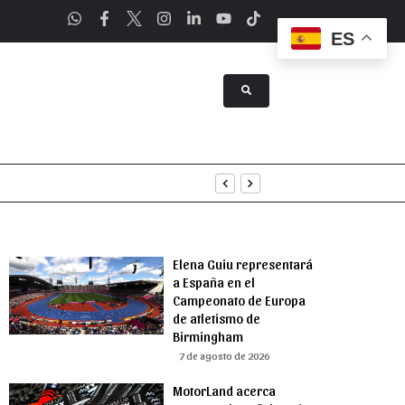
ES
a Asunción
Elena Guiu representará
a España en el
Campeonato de Europa
de atletismo de
Birmingham
7 de agosto de 2026
MotorLand acerca