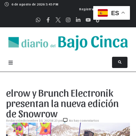
6 de agosto de 2026 5:45 PM
Registrarse
ES
elrow y Brunch Electronik
presentan la nueva edición
de Snowrow
Redacción
diciembre 10, 2025
8:23 pm
No hay comentarios