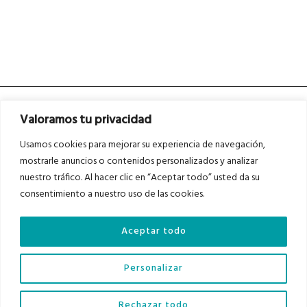
Valoramos tu privacidad
Usamos cookies para mejorar su experiencia de navegación,
mostrarle anuncios o contenidos personalizados y analizar
nuestro tráfico. Al hacer clic en “Aceptar todo” usted da su
Asociados a
Asociados a
consentimiento a nuestro uso de las cookies.
Aceptar todo
Auditados por
Personalizar
Diario del Bajo Cinca © 2023 . Todos los derechos reservados |
Aviso Legal
|
Rechazar todo
Política de Privacidad
|
Política de Cookies
|
Contacto