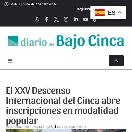
6 de agosto de 2026 8:14 PM
Registrarse
ES
El XXV Descenso
Internacional del Cinca abre
inscripciones en modalidad
popular
Redacción
junio 3, 2024
4:15 pm
No hay comentarios