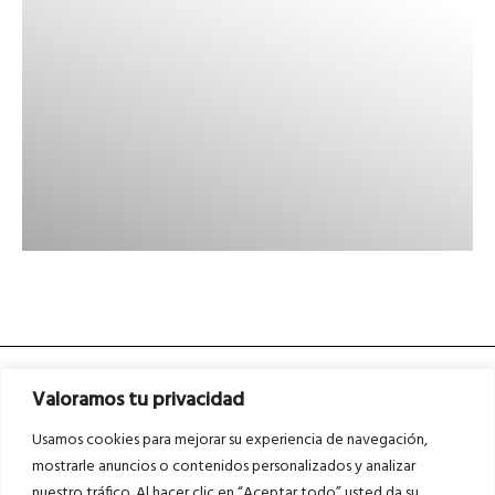
Valoramos tu privacidad
Usamos cookies para mejorar su experiencia de navegación,
mostrarle anuncios o contenidos personalizados y analizar
nuestro tráfico. Al hacer clic en “Aceptar todo” usted da su