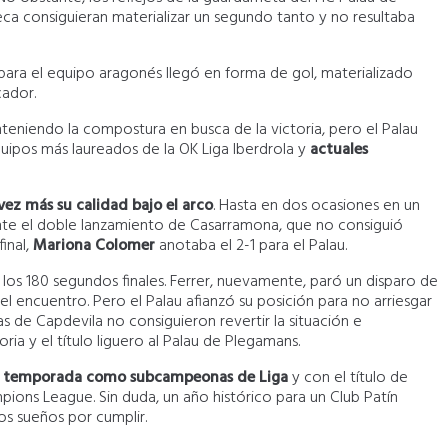
eca consiguieran materializar un segundo tanto y no resultaba
 para el equipo aragonés llegó en forma de gol, materializado
cador.
nteniendo la compostura en busca de la victoria, pero el Palau
ipos más laureados de la OK Liga Iberdrola y
actuales
ez más su calidad bajo el arco
. Hasta en dos ocasiones en un
ante el doble lanzamiento de Casarramona, que no consiguió
final,
Mariona Colomer
anotaba el 2-1 para el Palau.
 los 180 segundos finales. Ferrer, nuevamente, paró un disparo de
 el encuentro. Pero el Palau afianzó su posición para no arriesgar
las de Capdevila no consiguieron revertir la situación e
oria y el título liguero al Palau de Plegamans.
la temporada como subcampeonas de Liga
y con el título de
ions League. Sin duda, un año histórico para un Club Patín
s sueños por cumplir.