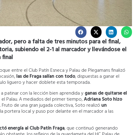
or, pero a falta de tres minutos para el final,
oria, subiendo el 2-1 al marcador y
llevándose el
 final
choque entre el Club Patín Esneca y Palau de Plegamans finalizó
ocasión,
las de Fraga salían con todo
, dispuestas a ganar el
ítulo liguero y hacer doblete esta temporada.
a patinar con la lección bien aprendida y
ganas de quitarse el
el Palau. A mediados del primer tiempo,
Adriana Soto hizo
 Fruto de una gran jugada colectiva, Soto realizó
un
a portera local y puso por delante en el marcador a las
ectó energía al Club Patín Fraga
, que continuó generando
No obstante, los reflejos de la guardameta del HC Palau de