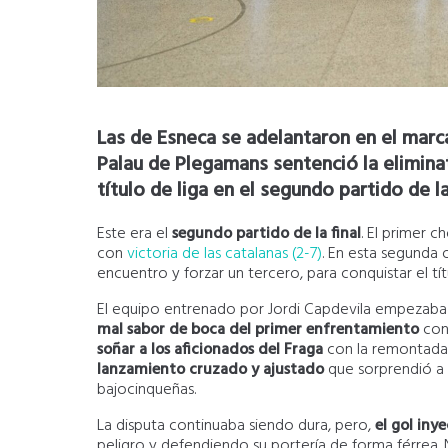
Las de Esneca se adelantaron en el marcad
Palau de Plegamans sentenció la eliminat
título de liga en el segundo partido de la
Este era el
segundo partido de la final
. El primer 
con
victoria de las catalanas (2-7)
. En esta segunda 
encuentro y forzar un tercero, para conquistar el t
El equipo entrenado por Jordi Capdevila empezaba 
mal sabor de boca del primer enfrentamiento
con 
soñar a los aficionados del Fraga
con la remontada.
lanzamiento cruzado y ajustado
que sorprendió a l
bajocinqueñas.
La disputa continuaba siendo dura, pero,
el gol iny
peligro y defendiendo su portería de forma férrea. 