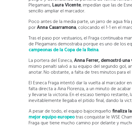
Plegamans,
Laura Vicente
, impedían que las de Esn
sencillo ampliar el marcador.
Poco antes de la media parte, un jarro de agua fría
por
Anna Casarramona
, colocando el 1-1 en el mar
Tras el paso por vestuarios, el Fraga continuaba ma
de Plegamans demostraba porque es uno de los equ
campeonas de la Copa de la Reina
.
La portera del Esneca,
Anna Ferrer, demostró una v
mismo penalti salvó a su equipo del segundo gol, 
anotar. No obstante, a falta de tres minutos para el 
El Esneca Fraga intentó dar la vuelta al marcador en
falta directa a Aina Florenza, a un minuto de acabar
y llevarse la victoria. En el escaso tiempo restante, 
inevitablemente llegaba el pitido final, dando la vict
A pesar de todo, el equipo bajocinqueño
finaliza 
mejor equipo europeo
tras conquistar le WSE Champ
Fraga que tiene mucho camino por delante y mucho