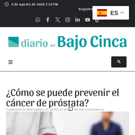
6 de agosto de 2026 7:32 PM
Registrarse
ES
¿Cómo se puede prevenir el
cáncer de próstata?
Contenido de Marca
junio 27, 2025
5:31 pm
No hay comentarios