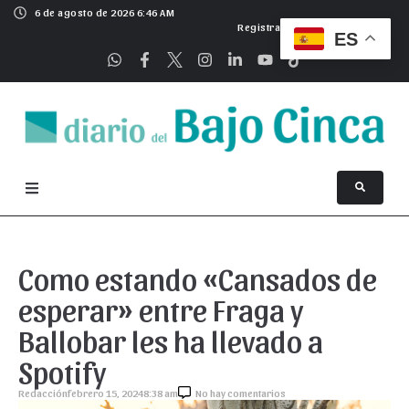
6 de agosto de 2026 6:46 AM
Registrarse
ES
Como estando «Cansados de
esperar» entre Fraga y
Ballobar les ha llevado a
Spotify
Redacción
febrero 15, 2024
8:38 am
No hay comentarios