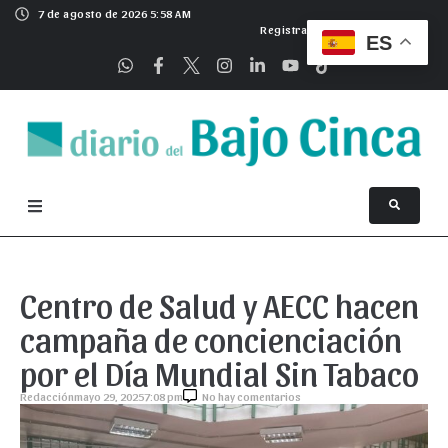
7 de agosto de 2026 5:58 AM
Registrarse
ES
Centro de Salud y AECC hacen
campaña de concienciación
por el Día Mundial Sin Tabaco
Redacción
mayo 29, 2025
7:08 pm
No hay comentarios