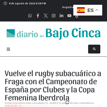
8 de agosto de 2026 8:18 PM
Registrarse
ES
Vuelve el rugby subacuático a
Fraga con el Campeonato de
España por Clubes y la Copa
Femenina Iberdrola
Redaccion Diario Bajo Cinca
junio 11, 2026
12:11 pm
No hay comentarios