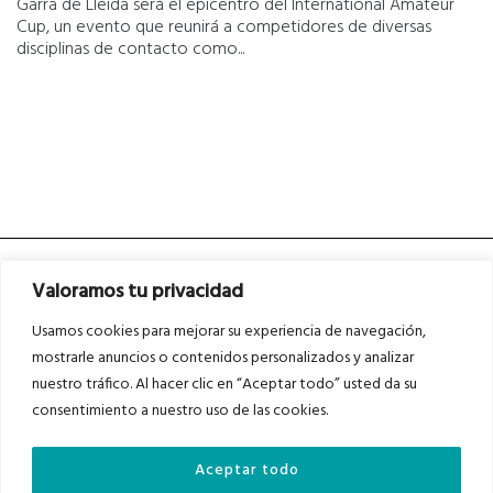
Garra de Lleida será el epicentro del International Amateur
Cup, un evento que reunirá a competidores de diversas
disciplinas de contacto como...
Valoramos tu privacidad
Usamos cookies para mejorar su experiencia de navegación,
mostrarle anuncios o contenidos personalizados y analizar
nuestro tráfico. Al hacer clic en “Aceptar todo” usted da su
Asociados a
Asociados a
consentimiento a nuestro uso de las cookies.
Aceptar todo
Auditados por