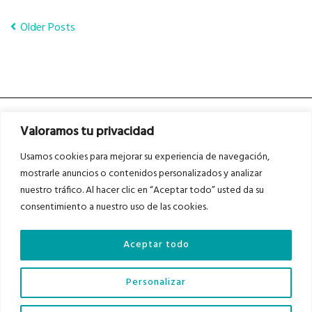
Older Posts
Valoramos tu privacidad
Usamos cookies para mejorar su experiencia de navegación,
mostrarle anuncios o contenidos personalizados y analizar
nuestro tráfico. Al hacer clic en “Aceptar todo” usted da su
Asociados a
Asociados a
consentimiento a nuestro uso de las cookies.
Aceptar todo
Auditados por
Personalizar
Diario del Bajo Cinca © 2023 . Todos los derechos reservados |
Aviso Legal
|