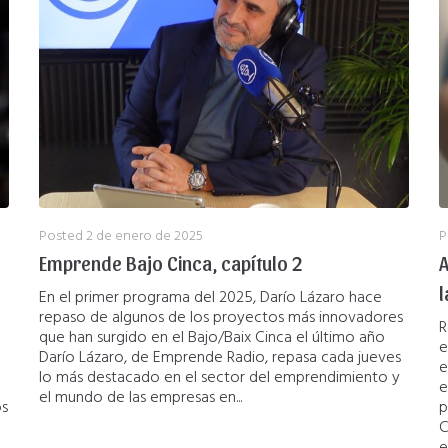
Posted
2 de enero de 2025
P
Emprende Bajo Cinca, capítulo 2
A
l
En el primer programa del 2025, Darío Lázaro hace
repaso de algunos de los proyectos más innovadores
R
que han surgido en el Bajo/Baix Cinca el último año
e
Darío Lázaro, de Emprende Radio, repasa cada jueves
e
lo más destacado en el sector del emprendimiento y
e
el mundo de las empresas en...
os
p
C