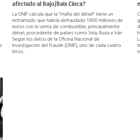
afectado al Bajo/Baix Cinca?
La ONIF calcula que la "mafia del diésel" tiene un
C
entramado que habría defraudado 1.900 millones de
g
euros con la venta de combustible, principalmente
d
diésel, procedente de países como Siria, Rusia e Irán
h
Según los datos de la Oficina Nacional de
L
e
Investigación del Fraude (ONIF), uno de cada cuatro
t
litros...
m