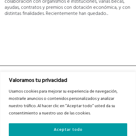
colaboración con organismos e instituciones, varias becas,
ayudas, contratos y premios con dotación económica, y con
distintas finalidades. Recientemente han quedado...
Valoramos tu privacidad
Usamos cookies para mejorar su experiencia de navegación,
mostrarle anuncios o contenidos personalizados y analizar
nuestro tráfico. Al hacer clic en “Aceptar todo” usted da su
Asociados a
Asociados a
consentimiento a nuestro uso de las cookies.
Aceptar todo
Auditados por