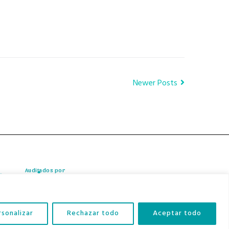
Newer Posts
Auditados por
rsonalizar
Rechazar todo
Aceptar todo
Contacto