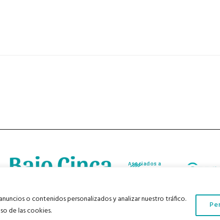
Asociados a
Asociados a
nuncios o contenidos personalizados y analizar nuestro tráfico.
Pe
os derechos reservados |
Aviso Legal
|
Política de Privacidad
|
Política de Cookies
|
so de las cookies.