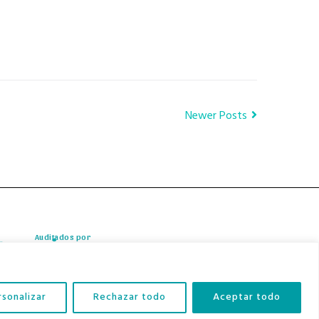
Newer Posts
Auditados por
rsonalizar
Rechazar todo
Aceptar todo
Contacto