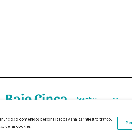
Asociados a
Asociados a
nuncios o contenidos personalizados y analizar nuestro tráfico.
Pe
os derechos reservados |
Aviso Legal
|
Política de Privacidad
|
Política de Cookies
|
so de las cookies.