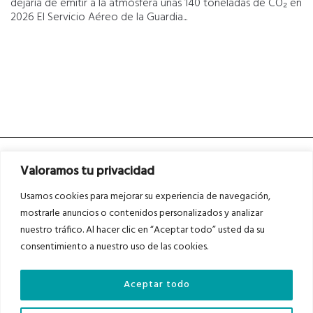
dejaría de emitir a la atmósfera unas 140 toneladas de CO₂ en
2026 El Servicio Aéreo de la Guardia...
Valoramos tu privacidad
Usamos cookies para mejorar su experiencia de navegación,
mostrarle anuncios o contenidos personalizados y analizar
nuestro tráfico. Al hacer clic en “Aceptar todo” usted da su
Asociados a
Asociados a
consentimiento a nuestro uso de las cookies.
Aceptar todo
Auditados por