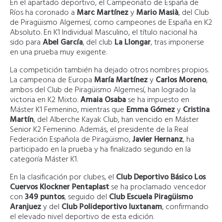
En el apartado deportivo, el Campeonato de España de
Ríos ha coronado a
Marc Martínez
y
Mario Masià
, del Club
de Piragüismo Algemesí, como campeones de España en K2
Absoluto. En K1 Individual Masculino, el título nacional ha
sido para
Abel García
, del club
La Llongar
, tras imponerse
en una prueba muy exigente.
La competición también ha dejado otros nombres propios.
La campeona de Europa
María Martínez
y
Carlos Moreno
,
ambos del Club de Piragüismo Algemesí, han logrado la
victoria en K2 Mixto.
Amaia Osaba
se ha impuesto en
Máster K1 Femenino, mientras que
Emma Gómez
y
Cristina
Martín
, del Alberche Kayak Club, han vencido en Máster
Senior K2 Femenino. Además, el presidente de la Real
Federación Española de Piragüismo,
Javier Hernanz
, ha
participado en la prueba y ha finalizado segundo en la
categoría Máster K1.
En la clasificación por clubes, el
Club Deportivo Básico Los
Cuervos Klockner Pentaplast
se ha proclamado vencedor
con
349 puntos
, seguido del
Club Escuela Piragüismo
Aranjuez
y del
Club Polideportivo Iuxtanam
, confirmando
el elevado nivel deportivo de esta edición.