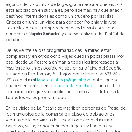
algunos de los puntos de la geografía nacional que visitará
esta asociación en sus viajes, pero además, hay que añadir
destinos internacionales como un crucero por las Islas
Griegas en junio, un viaje para conocer Polonia y la ruta
«estrella» de esta temporada que les llevará a Asia para
conocer el ‘
Japón Soñado
‘, y que se realizará del 11 al 24 de
octubre.
De las veinte salidas programadas, casi la mitad están
completas y en otros ocho viajes quedan pocas plazas. Por
eso, desde La Pasarela animan a todos los interesados a
inscribirse lo antes posible ya sea en su oficina del Segoñé
situado en Pso. Barrón, 6 – bajos, por teléfono al 623 245
721 o en el mail
lapasarelafraga@gmail.com
datos que se
pueden encontrar en su
página de Facebook
, junto a toda
la información que van publicando, junto a los detalles de
todos los viajes programados.
En los viajes de La Pasarla se inscriben personas de Fraga, de
los municipios de la comarca e incluso de poblaciones
vecinas de la provincia de Lleida. Todos con el mismo
objetivo, viajar, conocer nuevos lugares y hacer nuevas
amistades. Tal y como indican desde la Junta Directiva, los