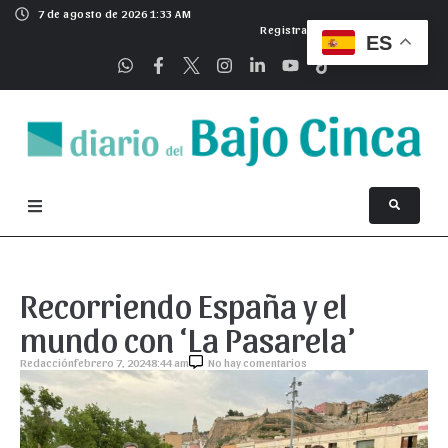
7 de agosto de 2026 1:33 AM
Registrarse
ES
Recorriendo España y el
mundo con ‘La Pasarela’
Redacción
febrero 7, 2024
8:44 am
No hay comentarios