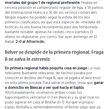
mortales del grupo 1 de regional preferente
. Finaliza en
tercera posición el campeonato regular de liga, a 14 puntos
del Internacional Huesca y 16 de sus vecinos comarcales.
Ningún equipo ha podido seguir la estela de los dos
primeros clasificados, así que esta especie de «medalla de
bronce» es una buena recompensa para una temporada
bastante notable: apenas ha cedido cinco partidos. El
último en disputarse, por cierto, fue ayer domingo en El
Balsal:
2-0 al Altorricón.
Belver se despide de la primera regional. Fraga
B se salva in extremis
En primera regional había poquita cosa en juego
. Lo más
relevante (bastante relevante, de hecho) pasaba por
conocer el destino del Fraga B, que se jugaba el descenso
en esta última jornada. Para salvar el pellejo tenía que
ganar
a domicilio en Biescas y ver qué hacía el Esplús
.
Afortunadamente, ocurrieron ambas cosas: los
bajocinqueños vencieron 0-3 en Biescas y su gran rival no
pudo superar en casa al Binéfar (0-1). Así que el propio
Esplús, Boltaña y, lamentablemente, el Belver (algo que ya