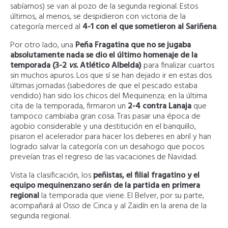
sabíamos) se van al pozo de la segunda regional. Estos
últimos, al menos, se despidieron con victoria de la
categoría merced al
4-1 con el que sometieron al Sariñena
.
Por otro lado, una
Peña Fragatina que no se jugaba
absolutamente nada se dio el último homenaje de la
temporada (3-2
vs.
Atlético Albelda)
para finalizar cuartos
sin muchos apuros. Los que sí se han dejado ir en estas dos
últimas jornadas (sabedores de que el pescado estaba
vendido) han sido los chicos del Mequinenza; en la última
cita de la temporada, firmaron un
2-4 contra Lanaja
que
tampoco cambiaba gran cosa. Tras pasar una época de
agobio considerable y una destitución en el banquillo,
pisaron el acelerador para hacer los deberes en abril y han
logrado salvar la categoría con un desahogo que pocos
preveían tras el regreso de las vacaciones de Navidad.
Vista la clasificación, los
peñistas, el filial fragatino y el
equipo mequinenzano serán de la partida en primera
regional
la temporada que viene. El Belver, por su parte,
acompañará al Osso de Cinca y al Zaidín en la arena de la
segunda regional.