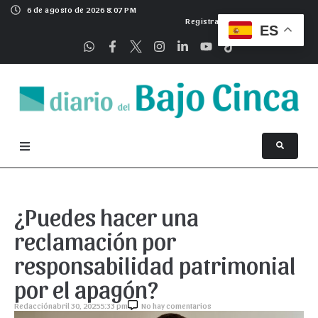
6 de agosto de 2026 8:07 PM
Registrarse
ES
¿Puedes hacer una
reclamación por
responsabilidad patrimonial
por el apagón?
Redacción
abril 30, 2025
5:33 pm
No hay comentarios