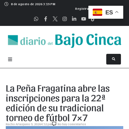
8 de agosto de 2026 3:19 PM
Registrarse
ES
La Peña Fragatina abre las
inscripciones para la 22ª
edición de su tradicional
torneo de fútbol 7×7
Nacho Arias
junio 9, 2026
4:52 pm
No hay comentarios