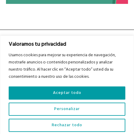
Valoramos tu privacidad
Usamos cookies para mejorar su experiencia de navegación,
mostrarle anuncios o contenidos personalizados y analizar
nuestro tráfico. Al hacer clic en “Aceptar todo” usted da su
Asociados a
Asociados a
consentimiento a nuestro uso de las cookies.
Aceptar todo
Auditados por
Personalizar
Diario del Bajo Cinca © 2023 . Todos los derechos reservados |
Aviso Legal
|
Rechazar todo
Política de Privacidad
|
Política de Cookies
|
Contacto